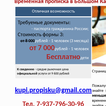
Временная прописка в Большом К
Отличная возможность
Требуемые документы:
- паспорта гражданина России;
Стоимость формы 3:
от 8 000
рублей - 1 человек (3 месяца)
от 7 000
рублей - 1 человек
Бесплатно
дети
К сведению
- средне рыночная цена
Страниц
официальной
услуги от 9 600 рублей
Пожалуй
kupi.propisku@gmail.com
знайте
меньше
временн
Тел. 7-937-796-30-96
знайте 