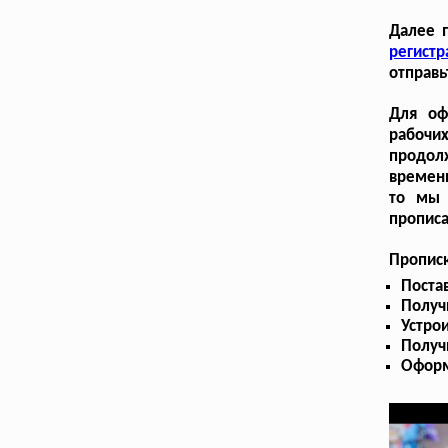
Далее 
регист
отправь
Для оф
рабочих
продол
временн
то мы 
прописа
Пропис
Поста
Получ
Устрои
Получ
Оформ