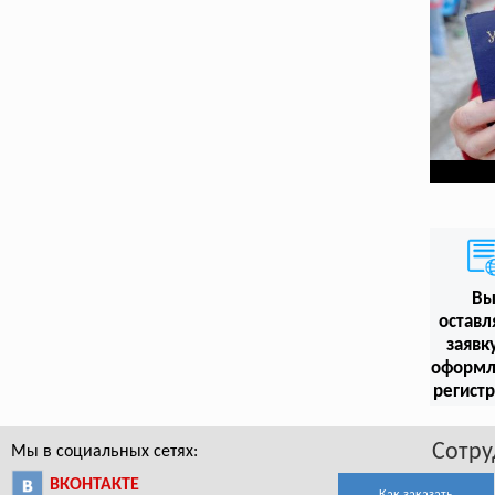
В
оставл
заявк
оформл
регист
Сотру
Мы в социальных сетях:
ВКОНТАКТЕ
Как заказать