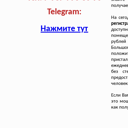
получае
Telegram:
На сег
регист
Нажмите тут
доступ
помещен
рублей
Большо
положит
приста
ежедне
без ст
предост
человек
Если Ва
это мош
как пол